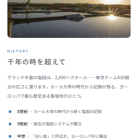
HISTORY
千年の時を超えて
ゲランド半島の塩田は、2,000ヘクタール——東京ドーム430個
分の広さに渡ります。カール大帝の時代から記録が残る、ヨー
ロッパで最も歴史ある製塩地のひとつ。
8世紀
— カール大帝の時代から続く塩田の記録
9世紀
— 現在の塩田システムが確立
中世
— 「白い金」と呼ばれ、ヨーロッパ中に輸出