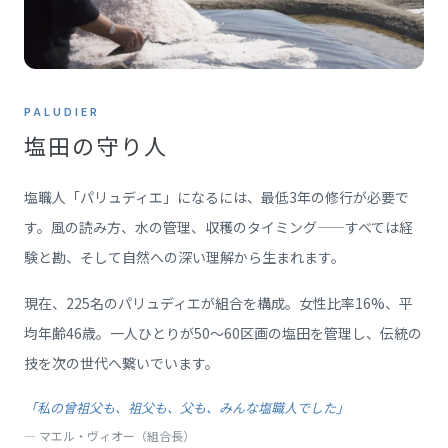
PALUDIER
塩田の守り人
塩職人「パリュディエ」になるには、最低3年の修行が必要で
す。風の読み方、水の管理、収穫のタイミング——すべては経
験と勘、そして自然への深い理解から生まれます。
現在、225名のパリュディエが組合を構成。女性比率16%、平
均年齢46歳。一人ひとりが50〜60区画の塩田を管理し、伝統の
技を次の世代へ繋いでいます。
「私の曾祖父も、祖父も、父も、みんな塩職人でした」
— マエル・ヴィオー（組合長）