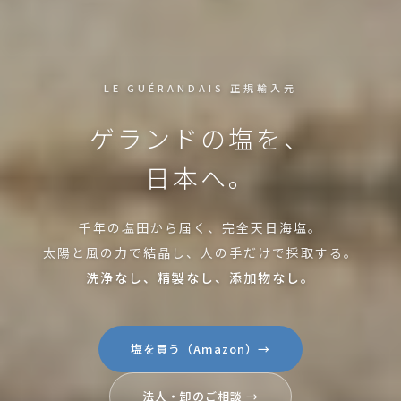
LE GUÉRANDAIS 正規輸入元
ゲランドの塩を、
日本へ。
千年の塩田から届く、完全天日海塩。
太陽と風の力で結晶し、人の手だけで採取する。
洗浄なし、精製なし、添加物なし。
塩を買う（Amazon）→
法人・卸のご相談 →